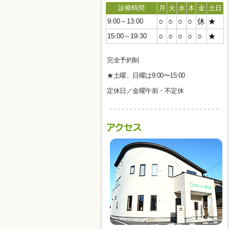
診療時間
月
火
水
木
金
土日
○
○
○
○
休
★
9:00～13:00
○
○
○
○
○
★
15:00～19:30
完全予約制
★土曜、日曜は9:00〜15:00
定休日／金曜午前・不定休