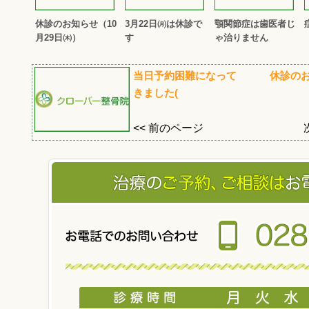
休診のお知らせ（10
3月22日㈪は休診で
顎関節症は歯医者じ
月29日㈭）
す
ゃ治りません
当日予約困難になって
休診のお
きました(
<< 前のページ